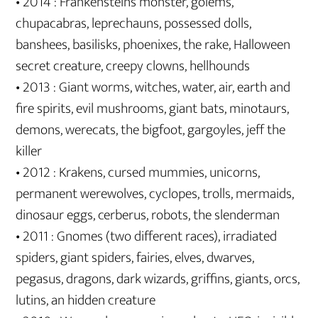
• 2014 : Frankenstein’s monster, golems,
chupacabras, leprechauns, possessed dolls,
banshees, basilisks, phoenixes, the rake, Halloween
secret creature, creepy clowns, hellhounds
• 2013 : Giant worms, witches, water, air, earth and
fire spirits, evil mushrooms, giant bats, minotaurs,
demons, werecats, the bigfoot, gargoyles, jeff the
killer
• 2012 : Krakens, cursed mummies, unicorns,
permanent werewolves, cyclopes, trolls, mermaids,
dinosaur eggs, cerberus, robots, the slenderman
• 2011 : Gnomes (two different races), irradiated
spiders, giant spiders, fairies, elves, dwarves,
pegasus, dragons, dark wizards, griffins, giants, orcs,
lutins, an hidden creature