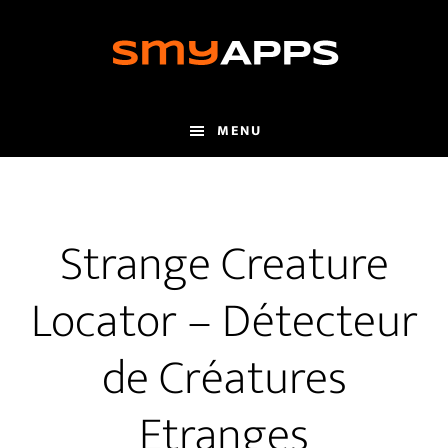
Skip
to
main
content
MENU
Strange Creature
Locator – Détecteur
de Créatures
Etranges