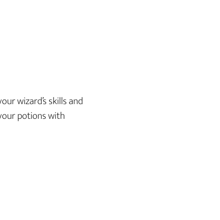
ur wizard’s skills and
your potions with