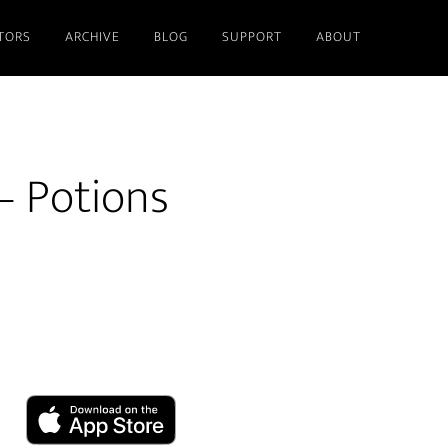
TORS
ARCHIVE
BLOG
SUPPORT
ABOUT
– Potions