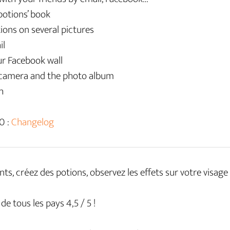
potions’ book
tions on several pictures
il
ur Facebook wall
 camera and the photo album
h
0 :
Changelog
s, créez des potions, observez les effets sur votre visage e
 tous les pays 4,5 / 5 !