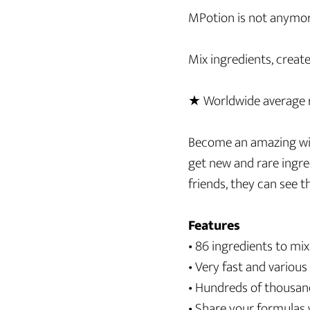
MPotion is not anymore
Mix ingredients, create
★ Worldwide average re
Become an amazing wiza
get new and rare ingr
friends, they can see t
Features
• 86 ingredients to mix
• Very fast and various
• Hundreds of thousan
• Share your formulas 