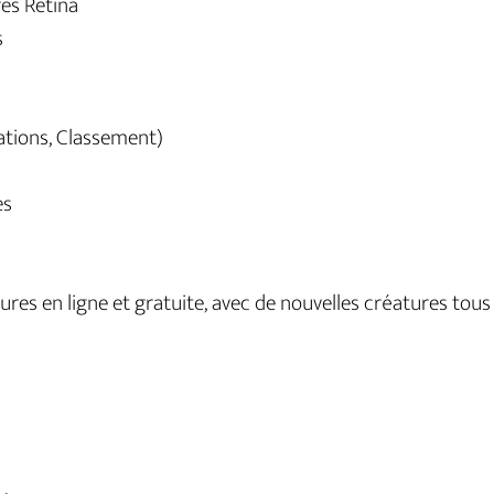
res Retina
s
3
ations, Classement)
es
2
ures en ligne et gratuite, avec de nouvelles créatures tous