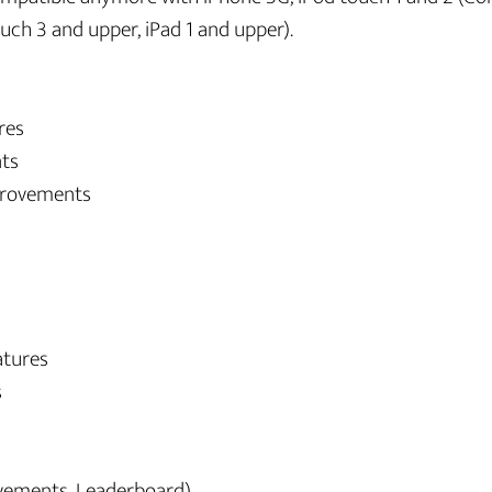
uch 3 and upper, iPad 1 and upper).
res
ts
provements
atures
s
vements, Leaderboard)