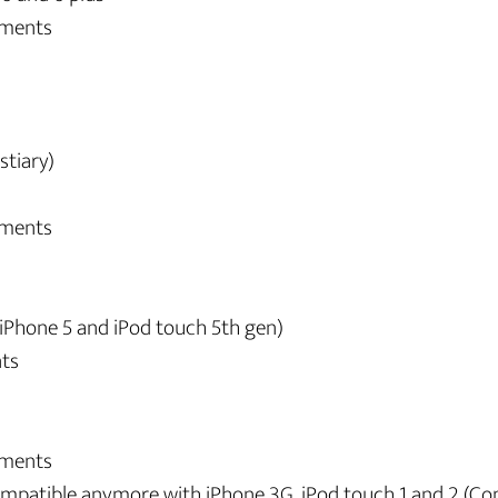
ements
stiary)
ements
(iPhone 5 and iPod touch 5th gen)
ts
ements
compatible anymore with iPhone 3G, iPod touch 1 and 2 (C