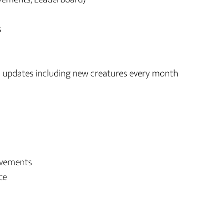
s
es updates including new creatures every month
ovements
ce