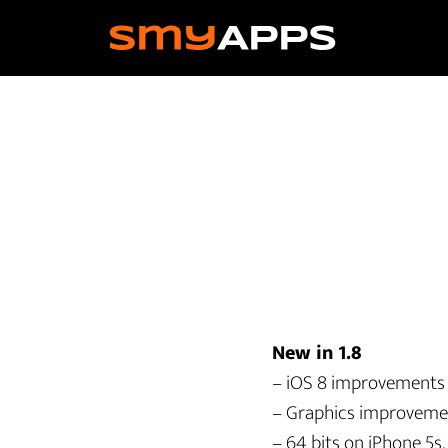
Skip
to
main
content
New in 1.8
– iOS 8 improvements
– Graphics improveme
– 64 bits on iPhone 5s,