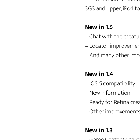
3GS and upper, iPod to
New in 1.5
– Chat with the creatu
– Locator improvemen
– And many other im
New in 1.4
– iOS 5 compatibility
– New information
– Ready for Retina cre
– Other improvement
New in 1.3
– Game Center (Achie