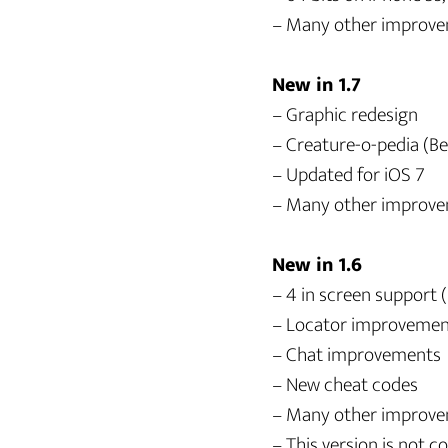
– Many other improv
New in 1.7
– Graphic redesign
– Creature-o-pedia (Be
– Updated for iOS 7
– Many other improv
New in 1.6
– 4 in screen support 
– Locator improvemen
– Chat improvements
– New cheat codes
– Many other improv
– This version is not 