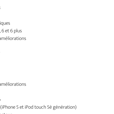
8
iques
 6 et 6 plus
améliorations
7
améliorations
6
(iPhone 5 et iPod touch 5è génération)