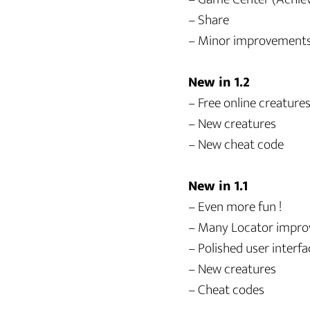
– Share
– Minor improvement
New in 1.2
– Free online creatur
– New creatures
– New cheat code
New in 1.1
– Even more fun !
– Many Locator impr
– Polished user interfa
– New creatures
– Cheat codes